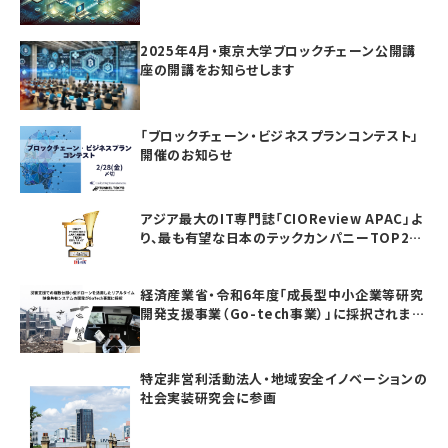
規委託研究（課題241）」採択のお知らせ
2025年4月・東京大学ブロックチェーン公開講
座の開講をお知らせします
「ブロックチェーン・ビジネスプランコンテスト」
開催のお知らせ
アジア最大のIT専門誌「CIOReview APAC」よ
り、最も有望な日本のテックカンパニーTOP20
としてAwardを受賞いたしました
経済産業省・令和6年度「成長型中小企業等研究
開発支援事業（Go-tech事業）」に採択されまし
た
特定非営利活動法人・地域安全イノベーションの
社会実装研究会に参画