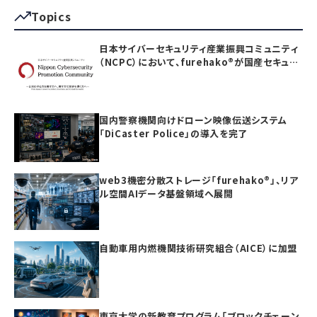
Topics
日本サイバーセキュリティ産業振興コミュニティ
（NCPC）において、furehako®が国産セキュリ
ティ製品の「日本度」で5項目すべて満点を獲得
国内警察機関向けドローン映像伝送システム
「DiCaster Police」の導入を完了
web3機密分散ストレージ「furehako®」、リア
ル空間AIデータ基盤領域へ展開
自動車用内燃機関技術研究組合（AICE）に加盟
東京大学の新教育プログラム「ブロックチェーン