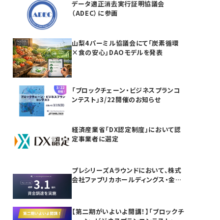
データ適正消去実行証明協議会
（ADEC）に参画
山梨4パーミル協議会にて「炭素循環
×食の安心」DAOモデルを発表
「ブロックチェーン・ビジネスプランコ
ンテスト」3/22開催のお知らせ
経済産業省「DX認定制度」において認
定事業者に選定
プレシリーズAラウンドにおいて、株式
会社ファブリカホールディングス・金融
機関等より合計3.1億円の資金調達を
実施
【第二期がいよいよ開講！】「ブロックチ