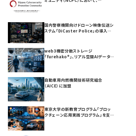
ミュニティ（NCPC）において、
furehako®が国産セキュリティ製品の
「日本度」で5項目すべて満点を獲得
国内警察機関向けドローン映像伝送シ
ステム「DiCaster Police」の導入を
完了
web3機密分散ストレージ
「furehako®」、リアル空間AIデータ
基盤領域へ展開
自動車用内燃機関技術研究組合
（AICE）に加盟
東京大学の新教育プログラム「ブロッ
クチェーン応用実践プログラム」を支
援