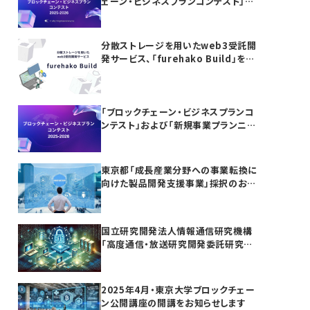
ェーン・ビジネスプランコンテスト」お
よび「新規事業プランニング講座」の参
加者募集
分散ストレージを用いたweb3受託開
発サービス、「furehako Build」を提
供開始
「ブロックチェーン・ビジネスプランコ
ンテスト」および「新規事業プランニン
グ講座」開催のお知らせ
東京都「成長産業分野への事業転換に
向けた製品開発支援事業」採択のお知
らせ
国立研究開発法人情報通信研究機構
「高度通信・放送研究開発委託研究に
係る令和7年度新規委託研究（課題
241）」採択のお知らせ
2025年4月・東京大学ブロックチェー
ン公開講座の開講をお知らせします