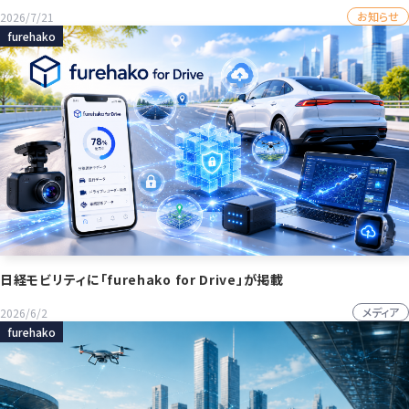
獲得
お知らせ
2026/7/21
furehako
日経モビリティに「furehako for Drive」が掲載
メディア
2026/6/2
furehako