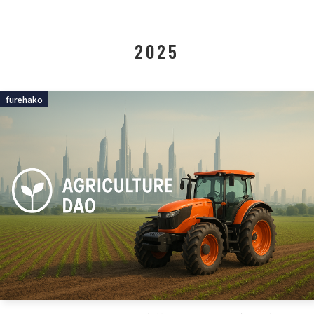
2025
furehako