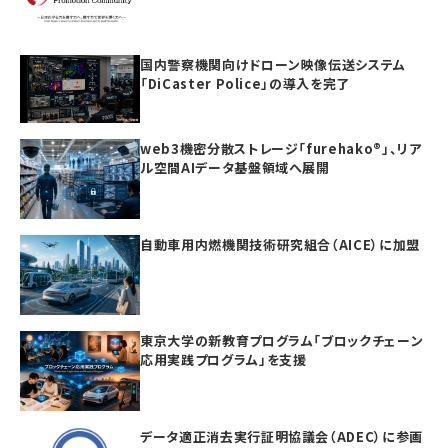
ティ製品の「日本度」で5項目すべて満点を獲得
国内警察機関向けドローン映像伝送システム
「DiCaster Police」の導入を完了
web3機密分散ストレージ「furehako®」、リア
ル空間AIデータ基盤領域へ展開
自動車用内燃機関技術研究組合（AICE）に加盟
東京大学の新教育プログラム「ブロックチェーン
応用実践プログラム」を支援
データ適正消去実行証明協議会（ADEC）に参画