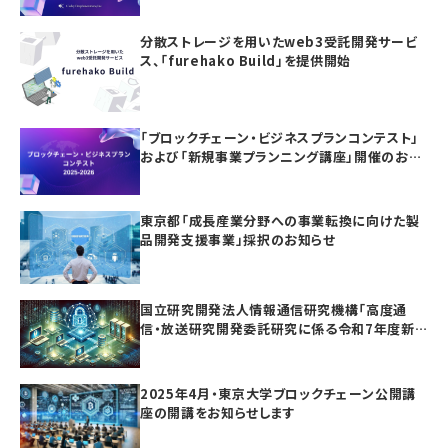
分散ストレージを用いたweb3受託開発サービ
ス、「furehako Build」を提供開始
「ブロックチェーン・ビジネスプランコンテスト」
および「新規事業プランニング講座」開催のお知
らせ
東京都「成長産業分野への事業転換に向けた製
品開発支援事業」採択のお知らせ
国立研究開発法人情報通信研究機構「高度通
信・放送研究開発委託研究に係る令和7年度新
規委託研究（課題241）」採択のお知らせ
2025年4月・東京大学ブロックチェーン公開講
座の開講をお知らせします