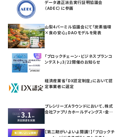
データ適正消去実行証明協議会
（ADEC）に参画
山梨4パーミル協議会にて「炭素循環
×食の安心」DAOモデルを発表
「ブロックチェーン・ビジネスプランコ
ンテスト」3/22開催のお知らせ
経済産業省「DX認定制度」において認
定事業者に選定
プレシリーズAラウンドにおいて、株式
会社ファブリカホールディングス・金融
機関等より合計3.1億円の資金調達を
実施
【第二期がいよいよ開講！】「ブロックチ