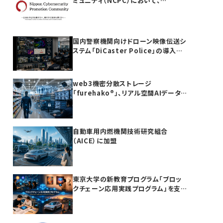
ミュニティ（NCPC）において、
furehako®が国産セキュリティ製品の
「日本度」で5項目すべて満点を獲得
国内警察機関向けドローン映像伝送シ
ステム「DiCaster Police」の導入を
完了
web3機密分散ストレージ
「furehako®」、リアル空間AIデータ
基盤領域へ展開
自動車用内燃機関技術研究組合
（AICE）に加盟
東京大学の新教育プログラム「ブロッ
クチェーン応用実践プログラム」を支
援