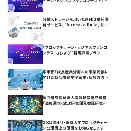
ェーン・ビジネスプランコンテスト」お
よび「新規事業プランニング講座」の参
加者募集
分散ストレージを用いたweb3受託開
発サービス、「furehako Build」を提
供開始
「ブロックチェーン・ビジネスプランコ
ンテスト」および「新規事業プランニン
グ講座」開催のお知らせ
東京都「成長産業分野への事業転換に
向けた製品開発支援事業」採択のお知
らせ
国立研究開発法人情報通信研究機構
「高度通信・放送研究開発委託研究に
係る令和7年度新規委託研究（課題
241）」採択のお知らせ
2025年4月・東京大学ブロックチェー
ン公開講座の開講をお知らせします