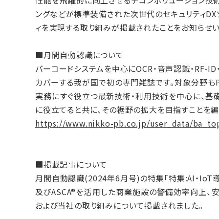
性能を飛躍的に向上させるデコンボリューション技術と
ングなどが標準装備された次世代のセキュリティDX
ィを実現する取り組みが掲載されたことをお知らせい
■月間自動認識について
バーコードシステムを中心にOCR・音声認識・RF-I
カバーする我が国で初の専門雑誌です。対象分野もPO
実務にすぐ役立つ最新技術・利用技術を中心に、基礎
に役立てると共に、その裾野の拡大を目指すことを編
https://www.nikko-pb.co.jp/user_data/ba_to
■掲載記事について
月間自動認識(2024年6月号)の特集「特集:AI・I
及びASCA®を活用した商業施設の警備効率向上、
および当社の取り組みについて掲載されました。