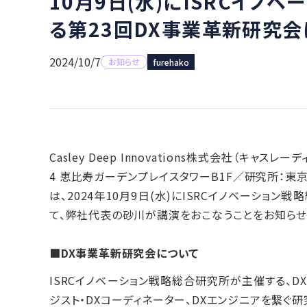
10月9日(水)にISRCイノ
る第23回DX事業革新研究
2024/10/7
お知らせ
furehako
Casley Deep Innovations株式会社（キャ
4 恵比寿ガーデンプレイスタワーB1F／研究所：東
は、2024年10月9日(水)にISRCイノベーショ
て、弊社代表の砂川が講演をおこなうことをお知らせ
■DX事業革新研究会について
ISRCイノベーション戦略総合研究所が主催する、D
ジスト・DXコーディネーター、DXエンジニアを繋ぐ研