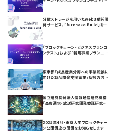
ェーン・ビジネスプランコンテスト」お
よび「新規事業プランニング講座」の参
加者募集
分散ストレージを用いたweb3受託開
発サービス、「furehako Build」を提
供開始
「ブロックチェーン・ビジネスプランコ
ンテスト」および「新規事業プランニン
グ講座」開催のお知らせ
東京都「成長産業分野への事業転換に
向けた製品開発支援事業」採択のお知
らせ
国立研究開発法人情報通信研究機構
「高度通信・放送研究開発委託研究に
係る令和7年度新規委託研究（課題
241）」採択のお知らせ
2025年4月・東京大学ブロックチェー
ン公開講座の開講をお知らせします