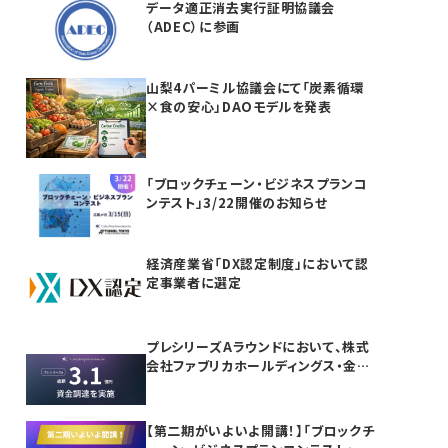
データ適正消去実行証明協議会
（ADEC）に参画
山梨4パーミル協議会にて「炭素循環
×食の安心」DAOモデルを発表
「ブロックチェーン・ビジネスプランコ
ンテスト」3/22開催のお知らせ
経済産業省「DX認定制度」において認
定事業者に選定
プレシリーズAラウンドにおいて、株式
会社ファブリカホールディングス・金融
機関等より合計3.1億円の資金調達を
実施
【第二期がいよいよ開講！】「ブロックチ