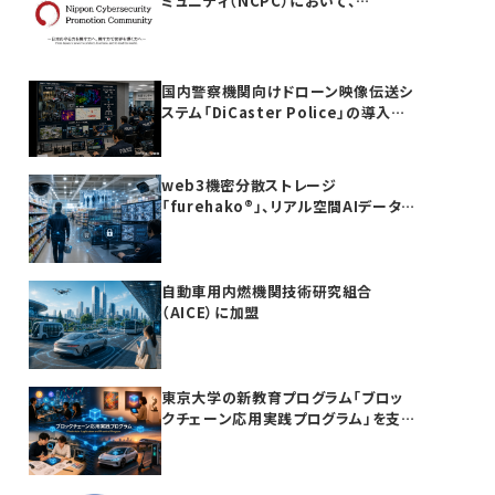
ミュニティ（NCPC）において、
furehako®が国産セキュリティ製品の
「日本度」で5項目すべて満点を獲得
国内警察機関向けドローン映像伝送シ
ステム「DiCaster Police」の導入を
完了
web3機密分散ストレージ
「furehako®」、リアル空間AIデータ
基盤領域へ展開
自動車用内燃機関技術研究組合
（AICE）に加盟
東京大学の新教育プログラム「ブロッ
クチェーン応用実践プログラム」を支
援