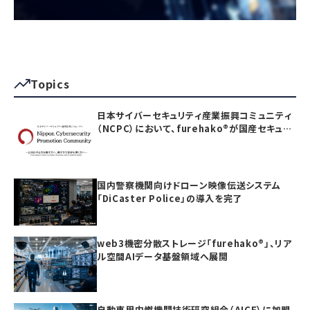
Topics
日本サイバーセキュリティ産業振興コミュニティ
（NCPC）において、furehako®が国産セキュリ
ティ製品の「日本度」で5項目すべて満点を獲得
国内警察機関向けドローン映像伝送システム
「DiCaster Police」の導入を完了
web3機密分散ストレージ「furehako®」、リア
ル空間AIデータ基盤領域へ展開
自動車用内燃機関技術研究組合（AICE）に加盟