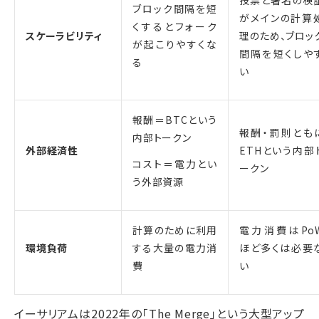
ブロック間隔を短
がメインの計算
くするとフォーク
スケーラビリティ
理のため、ブロッ
が起こりやすくな
間隔を短くしや
る
い
報酬＝BTCという
報酬・罰則とも
内部トークン
外部経済性
ETHという内部
コスト＝電力とい
ークン
う外部資源
計算のために利用
電力消費はPo
環境負荷
する大量の電力消
ほど多くは必要
費
い
イーサリアムは2022年の「The Merge」という大型アップ