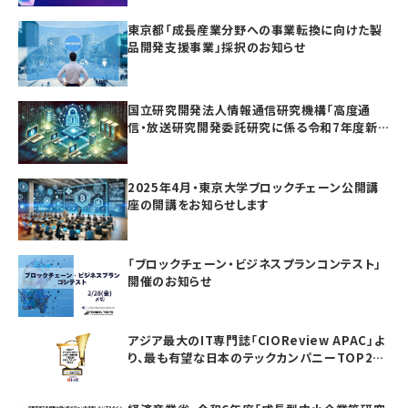
東京都「成長産業分野への事業転換に向けた製
品開発支援事業」採択のお知らせ
国立研究開発法人情報通信研究機構「高度通
信・放送研究開発委託研究に係る令和7年度新
規委託研究（課題241）」採択のお知らせ
2025年4月・東京大学ブロックチェーン公開講
座の開講をお知らせします
「ブロックチェーン・ビジネスプランコンテスト」
開催のお知らせ
アジア最大のIT専門誌「CIOReview APAC」よ
り、最も有望な日本のテックカンパニーTOP20
としてAwardを受賞いたしました