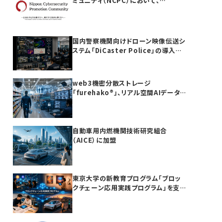
ミュニティ（NCPC）において、
furehako®が国産セキュリティ製品の
「日本度」で5項目すべて満点を獲得
国内警察機関向けドローン映像伝送シ
ステム「DiCaster Police」の導入を
完了
web3機密分散ストレージ
「furehako®」、リアル空間AIデータ
基盤領域へ展開
自動車用内燃機関技術研究組合
（AICE）に加盟
東京大学の新教育プログラム「ブロッ
クチェーン応用実践プログラム」を支
援