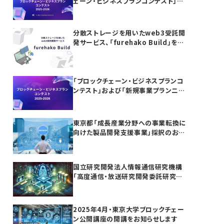
ェーン・ビジネスプランコンテスト」お
よび「新規事業プランニング講座」の参
加者募集
分散ストレージを用いたweb3受託開
発サービス、「furehako Build」を提
供開始
「ブロックチェーン・ビジネスプランコ
ンテスト」および「新規事業プランニン
グ講座」開催のお知らせ
東京都「成長産業分野への事業転換に
向けた製品開発支援事業」採択のお知
らせ
国立研究開発法人情報通信研究機構
「高度通信・放送研究開発委託研究に
係る令和7年度新規委託研究（課題
241）」採択のお知らせ
2025年4月・東京大学ブロックチェー
ン公開講座の開講をお知らせします