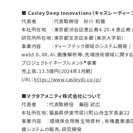
■ Casley Deep Innovations（キャスレ
代表者 ：代表取締役 砂川 和雅
本社所在地 ：東京都渋谷区恵比寿4-20-4 恵比寿
研究所所在地：東京都文京区本郷（東京大学前）
事業内容 ：ディープテック領域のシステム開発 /
web3.0、XR、AI、画像解析等、先端技術領域に関
プロジェクトイネーブルメント®事業
売上高：13.5億円(2024年3月期)
URL：
https://www.casleydi.co.jp/
■マクタアメニティ株式会社について
代表者 ：代表取締役 幕田 武広
本社所在地：福島県伊達市梁川町山舟生字高倉22
事業内容 ：環境保全用微生物資材 、有機農業適応
援システムの販売、研究開発