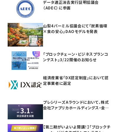
データ適正消去実行証明協議会
（ADEC）に参画
山梨4パーミル協議会にて「炭素循環
×食の安心」DAOモデルを発表
「ブロックチェーン・ビジネスプランコ
ンテスト」3/22開催のお知らせ
経済産業省「DX認定制度」において認
定事業者に選定
プレシリーズAラウンドにおいて、株式
会社ファブリカホールディングス・金融
機関等より合計3.1億円の資金調達を
実施
【第二期がいよいよ開講！】「ブロックチ