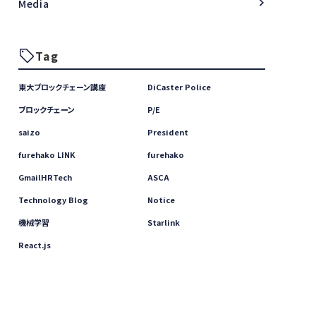
Media
Tag
東大ブロックチェーン講座
DiCaster Police
ブロックチェーン
P/E
saizo
President
furehako LINK
furehako
GmailHRTech
ASCA
Technology Blog
Notice
機械学習
Starlink
React.js