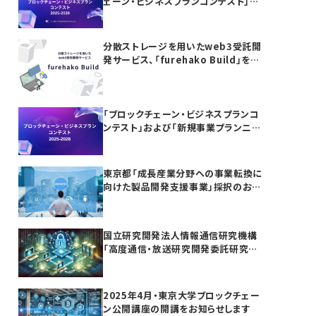
ェーン・ビジネスプランコンテスト」お
よび「新規事業プランニング講座」の参
加者募集
分散ストレージを用いたweb3受託開
発サービス、「furehako Build」を提
供開始
「ブロックチェーン・ビジネスプランコ
ンテスト」および「新規事業プランニン
グ講座」開催のお知らせ
東京都「成長産業分野への事業転換に
向けた製品開発支援事業」採択のお知
らせ
国立研究開発法人情報通信研究機構
「高度通信・放送研究開発委託研究に
係る令和7年度新規委託研究（課題
241）」採択のお知らせ
2025年4月・東京大学ブロックチェー
ン公開講座の開講をお知らせします