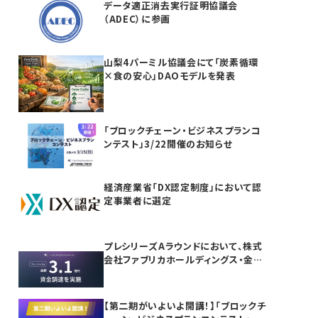
データ適正消去実行証明協議会
（ADEC）に参画
山梨4パーミル協議会にて「炭素循環
×食の安心」DAOモデルを発表
「ブロックチェーン・ビジネスプランコ
ンテスト」3/22開催のお知らせ
経済産業省「DX認定制度」において認
定事業者に選定
プレシリーズAラウンドにおいて、株式
会社ファブリカホールディングス・金融
機関等より合計3.1億円の資金調達を
実施
【第二期がいよいよ開講！】「ブロックチ