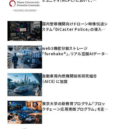
ミュニティ（NCPC）において、
furehako®が国産セキュリティ製品の
「日本度」で5項目すべて満点を獲得
国内警察機関向けドローン映像伝送シ
ステム「DiCaster Police」の導入を
完了
web3機密分散ストレージ
「furehako®」、リアル空間AIデータ
基盤領域へ展開
自動車用内燃機関技術研究組合
（AICE）に加盟
東京大学の新教育プログラム「ブロッ
クチェーン応用実践プログラム」を支
援