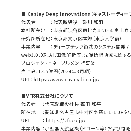
■ Casley Deep Innovations（キャスレ
代表者 ：代表取締役 砂川 和雅
本社所在地 ：東京都渋谷区恵比寿4-20-4 恵比寿
研究所所在地：東京都文京区本郷（東京大学前）
事業内容 ：ディープテック領域のシステム開発 /
web3.0、XR、AI、画像解析等、先端技術領域に関
プロジェクトイネーブルメント®事業
売上高：13.5億円(2024年3月期)
URL：
https://www.casleydi.co.jp/
■VFR株式会社について
代表者 ：代表取締役社長 蓬田 和平
所在地 ：愛知県名古屋市中村区名駅1-1-1 JPタ
URL ：
https://vfr.co.jp/
事業内容 ：小型無人航空機（ドローン等）および付随