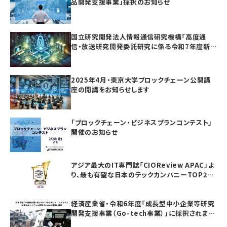
品開発支援事業」採択のお知らせ
国立研究開発法人情報通信研究機構「高度通
信・放送研究開発委託研究に係る令和7年度新
規委託研究（課題241）」採択のお知らせ
2025年4月・東京大学ブロックチェーン公開講
座の開講をお知らせします
「ブロックチェーン・ビジネスプランコンテスト」
開催のお知らせ
アジア最大のIT専門誌「CIOReview APAC」よ
り、最も有望な日本のテックカンパニーTOP20
としてAwardを受賞いたしました
経済産業省・令和6年度「成長型中小企業等研究
開発支援事業（Go-tech事業）」に採択されまし
た