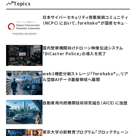
Topics
日本サイバーセキュリティ産業振興コミュニティ
（NCPC）において、furehako®が国産セキュリ
ティ製品の「日本度」で5項目すべて満点を獲得
国内警察機関向けドローン映像伝送システム
「DiCaster Police」の導入を完了
web3機密分散ストレージ「furehako®」、リア
ル空間AIデータ基盤領域へ展開
自動車用内燃機関技術研究組合（AICE）に加盟
東京大学の新教育プログラム「ブロックチェーン