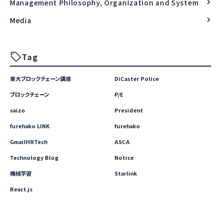
Management Philosophy, Organization and System
Media
Tag
東大ブロックチェーン講座
DiCaster Police
ブロックチェーン
P/E
saizo
President
furehako LINK
furehako
GmailHRTech
ASCA
Technology Blog
Notice
機械学習
Starlink
React.js