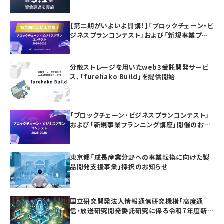
億円の資金調達を実施
【第二期がいよいよ開講！】「ブロックチェーン・ビ
ジネスプランコンテスト」および「新規事業プラ
ンニング講座」の参加者募集
分散ストレージを用いたweb3受託開発サービ
ス、「furehako Build」を提供開始
「ブロックチェーン・ビジネスプランコンテスト」
および「新規事業プランニング講座」開催のお知
らせ
東京都「成長産業分野への事業転換に向けた製
品開発支援事業」採択のお知らせ
国立研究開発法人情報通信研究機構「高度通
信・放送研究開発委託研究に係る令和7年度新
規委託研究（課題241）」採択のお知らせ