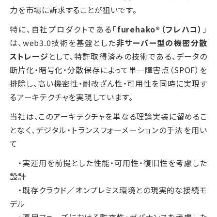
力を市場に訴求することが狙いです。
特に、自社プロダクトである「
furehako®（フレハコ）
」
は、web3.0技術を基盤とした
非サーバー型の機密分散
ストレージ
として、特許取得済みの技術である、データの
断片化・暗号化・分散保存によって単一障害点（SPOF）を
排除し、高い機密性・耐改ざん性・可用性を同時に実現す
るアーキテクチャを実現しています。
当社は、このアーキテクチャを単なる理論実装に留めるこ
となく、デジタル・トランスフォーメーションの手法を用い
て
・実運用を前提とした性能・可用性・復旧性を考慮した
設計
・既存クラウド／オンプレミス環境との現実的な接続モ
デル
・運用フェーズにおける監査性・ガバナンスを考慮した