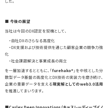
した。
■ 今後の展望
当社は今回のDX認定を契機として、
・自社DXのさらなる高度化
・DX支援および技術提供を通じた顧客企業の競争力強
化
・社会課題解決と事業成長の両立
を一層加速するとともに、「
furehako®
」を中核とした分
散型データ基盤の高度化とDX技術の実装力を磨き続け、
企業の重要データを支える
現実解としてのweb3.0活用
を推進してまいります。
■Casley Deep Innovations（キャスレーディープイノ