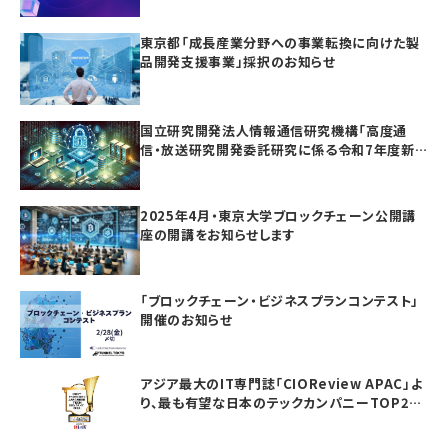
東京都「成長産業分野への事業転換に向けた製
品開発支援事業」採択のお知らせ
国立研究開発法人情報通信研究機構「高度通
信・放送研究開発委託研究に係る令和7年度新
規委託研究（課題241）」採択のお知らせ
2025年4月・東京大学ブロックチェーン公開講
座の開講をお知らせします
「ブロックチェーン・ビジネスプランコンテスト」
開催のお知らせ
アジア最大のIT専門誌「CIOReview APAC」よ
り、最も有望な日本のテックカンパニーTOP20
としてAwardを受賞いたしました