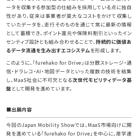
ータを収集する参加型の仕組みを採用している点に独自
性があり、従来は事業者が莫大なコストをかけて収集し
ていたデータを、走行そのものを通じて常に最新の情報
として蓄積でき、ポイント還元や保険料割引といったイン
センティブ設計とも組み合わせることで、
持続的に価値あ
るデータ流通を生み出すエコシステム
を形成します。
このように、「furehako for Drive」は分散ストレージ・通
信・ドラレコ・AI・地図データといった複数の技術を結集
し、MaaS社会に不可欠となる
次世代モビリティデータ基
盤
として開発を進めています。
■出展内容
今回のJapan Mobility Showでは、MaaS市場向けに開
発を進めている「furehako for Drive」を中心に、産学連