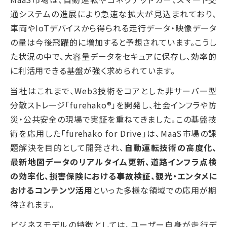
通システムの進展により急速な拡大が見込まれており、
車両やIoTデバイスから得られる走行データ・映像データ
の量は今後飛躍的に増加すると予想されています。こうし
た状況の中で、大容量データをセキュアに保存し、効率的
に利活用できる基盤が強く求められています。
当社はこれまで、Web3技術をコアとした非サーバー型
分散ストレージ「furehako®」を開発し、社会インフラや防
災・公共安全の現場で実証を重ねてきました。この基盤技
術を応用した「furehako for Drive」は、MaaS市場の課
題解決を目的として開発され、
自動運転技術の高度化、
最新地図データのリアルタイム更新、道路インフラ点検
の効率化、損害保険における事故検証、観光・エンタメに
おけるコンテンツ活用
といった多様な領域での応用が期
待されます。
ビジネスモデルの特徴としては、ユーザー自身が走行デ