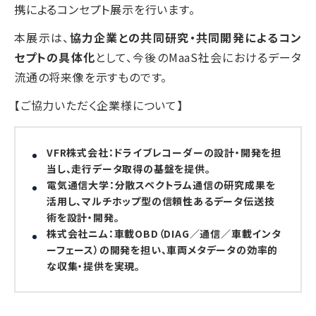
携によるコンセプト展示を行います。
本展示は、
協力企業との共同研究・共同開発によるコン
セプトの具体化
として、今後のMaaS社会におけるデータ
流通の将来像を示すものです。
【ご協力いただく企業様について】
VFR株式会社
：ドライブレコーダーの設計・開発を担
当し、走行データ取得の基盤を提供。
電気通信大学
：分散スペクトラム通信の研究成果を
活用し、マルチホップ型の信頼性あるデータ伝送技
術を設計・開発。
株式会社ニム
：車載OBD（DIAG／通信／車載インタ
ーフェース）の開発を担い、車両メタデータの効率的
な収集・提供を実現。