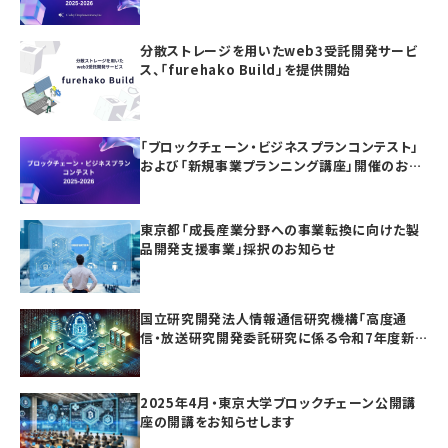
ンニング講座」の参加者募集
分散ストレージを用いたweb3受託開発サービ
ス、「furehako Build」を提供開始
「ブロックチェーン・ビジネスプランコンテスト」
および「新規事業プランニング講座」開催のお知
らせ
東京都「成長産業分野への事業転換に向けた製
品開発支援事業」採択のお知らせ
国立研究開発法人情報通信研究機構「高度通
信・放送研究開発委託研究に係る令和7年度新
規委託研究（課題241）」採択のお知らせ
2025年4月・東京大学ブロックチェーン公開講
座の開講をお知らせします