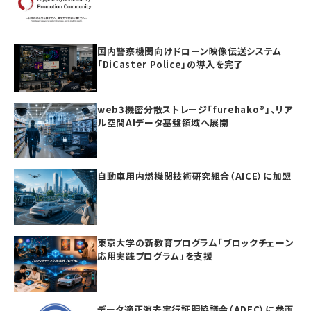
ティ製品の「日本度」で5項目すべて満点を獲得
国内警察機関向けドローン映像伝送システム
「DiCaster Police」の導入を完了
web3機密分散ストレージ「furehako®」、リア
ル空間AIデータ基盤領域へ展開
自動車用内燃機関技術研究組合（AICE）に加盟
東京大学の新教育プログラム「ブロックチェーン
応用実践プログラム」を支援
データ適正消去実行証明協議会（ADEC）に参画