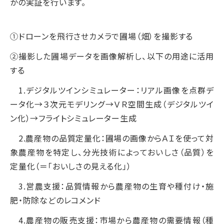
かの実証を行います。
①ドローンを飛行させカメラで圃場（畑）を撮影する
②撮影した圃場データを画像解析し、以下の用途に活用
する
1.デジタルツインシミュレーター：リアル画像を点群デ
ータ化→３次元モデリング→ＶＲ空間生成（デジタルツイ
ン化）→フライトシミュレーター生成
2.農産物の品質定量化：圃場の画像からＡＩを使って対
象農産物を特定し、分光技術によっておいしさ（品質）を
定量化（＝「おいしさの見える化」）
3.営農支援：品質情報から農産物の生育や種付け・施
肥・防除などのレコメンド
4.農産物の販売支援：市場から農産物の需要情報（種