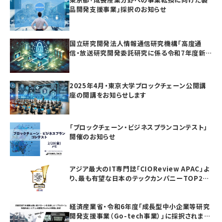
品開発支援事業」採択のお知らせ
国立研究開発法人情報通信研究機構「高度通
信・放送研究開発委託研究に係る令和7年度新
規委託研究（課題241）」採択のお知らせ
2025年4月・東京大学ブロックチェーン公開講
座の開講をお知らせします
「ブロックチェーン・ビジネスプランコンテスト」
開催のお知らせ
アジア最大のIT専門誌「CIOReview APAC」よ
り、最も有望な日本のテックカンパニーTOP20
としてAwardを受賞いたしました
経済産業省・令和6年度「成長型中小企業等研究
開発支援事業（Go-tech事業）」に採択されまし